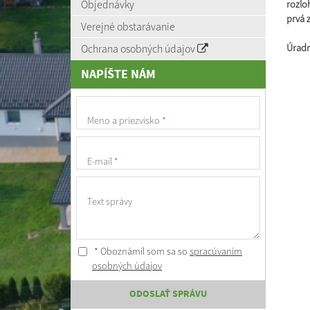
Objednávky
rozlo
prvá 
Verejné obstarávanie
Ochrana osobných údajov
Úradn
str
NAPÍŠTE NÁM
Meno a priezvisko
*
E-mail
*
Text správy
* Oboznámil som sa so
spracúvaním
osobných údajov
ODOSLAŤ SPRÁVU