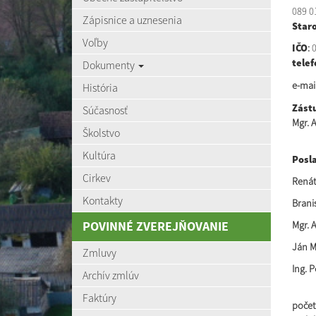
089 0
Zápisnice a uznesenia
Star
Voľby
IČO
:
0
telef
Dokumenty
e-mail
História
Zástu
Súčasnosť
Mgr. 
Školstvo
Kultúra
Posla
Cirkev
Renát
Kontakty
Brani
POVINNÉ ZVEREJŇOVANIE
Mgr. 
Ján M
Zmluvy
Ing. 
Archív zmlúv
Faktúry
počet