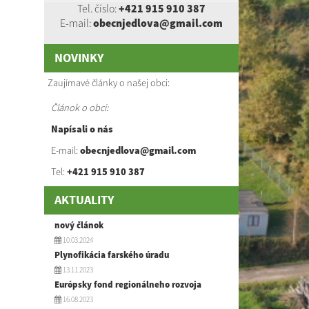
Tel. číslo:
+421 915 910 387
E-mail:
obecnjedlova@gmail.com
NOVINKY
Zaujímavé články o našej obci:
Článok o obci:
Napísali o nás
E-mail:
obecnjedlova@gmail.com
Tel:
+421 915 910 387
AKTUALITY
nový článok
10.03.2024
Plynofikácia farského úradu
13.11.2023
Európsky fond regionálneho rozvoja
16.08.2023