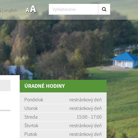
A
A
ý
|
english
ÚRADNÉ HODINY
Pondelok
nestránkový deň
Utorok
nestránkový deň
Streda
15:00 - 17:00
Štvrtok
nestránkový deň
Piatok
nestránkový deň