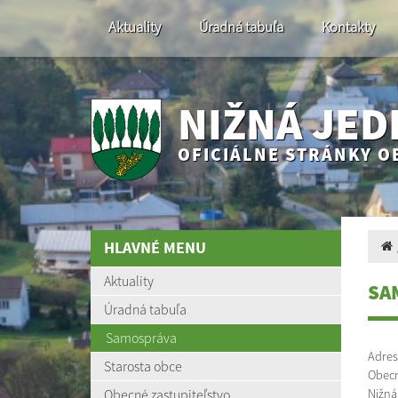
Aktuality
Úradná tabuľa
Kontakty
NIŽNÁ JED
OFICIÁLNE STRÁNKY O
HLAVNÉ MENU
Aktuality
SA
Úradná tabuľa
Samospráva
Adres
Starosta obce
Obecn
Obecné zastupiteľstvo
Nižná