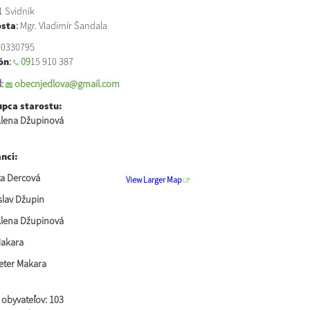
1 Svidník
osta
:
Mgr. Vladimír Šandala
0330795
ón
:
09
15 910 387
:
obecnjedlova@gmail.com
pca starostu:
Alena Džupinová
nci:
a Dercová
View Larger Map
slav Džupin
Alena Džupinová
akara
Peter Makara
 obyvateľov:
103