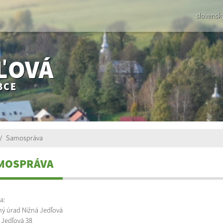
slovensk
ĽOVÁ
BCE
Samospráva
MOSPRÁVA
a:
ý úrad Nižná Jedľová
 Jedľová 38